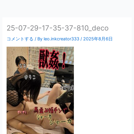
内
容
を
ス
25-07-29-17-35-37-810_deco
キ
コメントする
/ By
leo.inkcreator333
/
2025年8月6日
ッ
プ