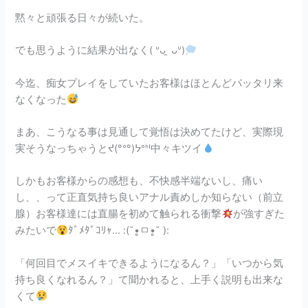
黙々と頑張る日々が続いた。
でも思うように結果が出なく( ᐡᴗ ̫ ᴗᐡ)
今迄、痴女プレイをしていたお客様はほとんどパッタリ来
なくなった
まあ、こうなる事は見通して覚悟は決めてたけど、実際現
実そうなっちゃうとᔪ(°ᐤ°)ᔭᐤᑋᑊ中々キツイ
しかもお客様からの感想も、不快感半端ないし、痛い
し、、って正直気持ち良いアナル責めしか知らない（前立
腺）お客様達には直腸を初めて触られる衝撃
が強すぎた
みたいで
ﾀﾞﾒﾀﾞｺﾘｬ… :(˘•̥ㅁ•̥˘ ):
「何回目でメスイキできるようになるん？」「いつから気
持ち良くなれるん？」て聞かれると、上手く説明も出来な
くて