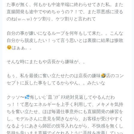
た事が無く、何もかも中途半端に終わらせてきた私。また
直腸開発も途中でやめちゃうの？！で、また罪悪感に浸る
のね(ㅠ︿ㅠ) ケツ割り、ケツ割りと言われて
自分の事が嫌いになるループを何年もして来た。。こんな
自分から脱皮したい！って言う思いとは裏腹に結果は惨敗
はぁぁ。。
そんな時にまたもや店長から嫌味が、、
もぅ、私を最後に奮い立たせたのは店長の嫌味
店のコン
セプトに反した事をしてるからやん。。みたいな
クッソ〜
悔しい(;`皿´)ｸﾞﾇﾇ絶対見返してやるんだわ
っ！！て悪なエネルギーを上手く利用して、メキメキ気持
ちを奮い立たせ、ほぼ毎週仕事意外にも直腸開発の練習を
し、モデルさんに意見を聞きながら、お客様が受けやすく
なるようにあきら師匠の技等入れながら、不快感を無くし
気持ち良いまま直腸でイケれるように手技を改善していっ