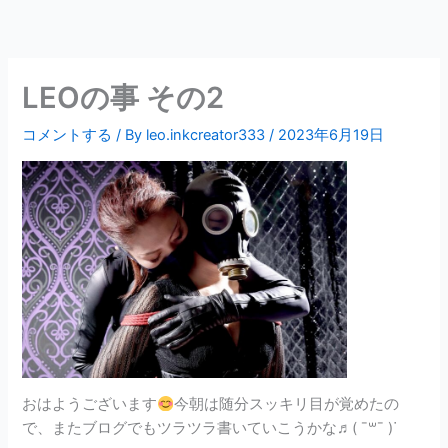
内
容
を
ス
LEOの事 その2
キ
ッ
コメントする
/ By
leo.inkcreator333
/
2023年6月19日
プ
おはようございます
今朝は随分スッキリ目が覚めたの
で、またブログでもツラツラ書いていこうかな♬( ¯꒳​¯ )ᐝ