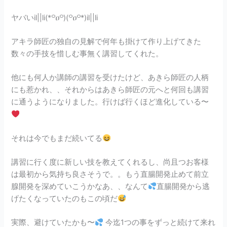
ヤバいil||li(*꒪ዐ꒪)(꒪ዐ꒪*)il||li
アキラ師匠の独自の見解で何年も掛けて作り上げてきた
数々の手技を惜しむ事無く講習してくれた。
他にも何人か講師の講習を受けたけど、あきら師匠の人柄
にも惹かれ、、それからはあきら師匠の元へと何回も講習
に通うようになりました。行けば行くほど進化している〜
それは今でもまだ続いてる
講習に行く度に新しい技を教えてくれるし、尚且つお客様
は最初から気持ち良さそうで。。もう直腸開発止めて前立
腺開発を深めていこうかなあ、、なんて
直腸開発から逃
げたくなっていたのもこの頃だ
実際、避けていたかも〜
今迄1つの事をずっと続けて来れ