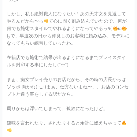
しかし、私も絶対職人になりたい！あの天才女を見返して
やるんだから〜っ
て心に固く刻み込んでいたので、何が
何でも施術スタイルでやれるようになってやるっ٩(
ω
)وで、早速次の日から仲良しのお客様に頼み込み、モデルに
なってもらい練習していったわ。
在籍店でも施術で結果が出るようになるまでプレイスタイ
ルを封印する事にしたし(¯☩¯)
まぁ、痴女プレイ売りのお店だから、その時の店長からは
ソッポ 向かれ( -_-)まぁ、仕方ないよね〜、、お店のコンセ
プトと違う事をしてる訳だから。
周りからは浮いてしまって、孤独になったけど。
嫌味を言われたり、されたりすると余計に燃えちゃって