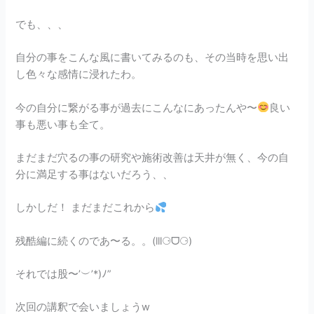
でも、、、
自分の事をこんな風に書いてみるのも、その当時を思い出
し色々な感情に浸れたわ。
今の自分に繋がる事が過去にこんなにあったんや〜
良い
事も悪い事も全て。
まだまだ穴るの事の研究や施術改善は天井が無く、今の自
分に満足する事はないだろう、、
しかしだ！ まだまだこれから
残酷編に続くのであ〜る。。(lll⚆ᗜ⚆)
それでは股〜’︶’*)ﾉ”
次回の講釈で会いましょうw