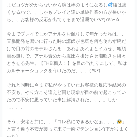
まだコツが分からないから腕は棒のようになるし
腰は痛
くなるわで、、しかもプレイと違い単純作業の方が長いか
ら、、お客様の反応が出てくるまで退屈で( º∀º)ｱﾊﾊｰ☆
今までプレイでしかアナルをお触りして無かった私は、、
直腸開発を習いに行った時の講師が色気も何も使わず腕だ
けで目の前のモデルさんを、あれよあれよとイカせ、亀頭
責め無しで、アナル責めから腹圧を掛けさせ潮吹きを淡々
とさせる先生。【THE!職人！】を目の当たりにして、私は
カルチャーショックをうけたのだ、、、( ºﾛº)
それと同時に今まで私がやっていたお客様の反応や結果の
不安も、やり方こそ違えど同じ現象が目の前で起こってい
たので不安に思っていた事は解消された、、、。しか
し、、、
そう、安堵と共に、、「コレ私にできるかなぁ、、、
」
と言う違う不安が襲って来て一瞬でテンション⤵︎下がりまく
った⤵︎