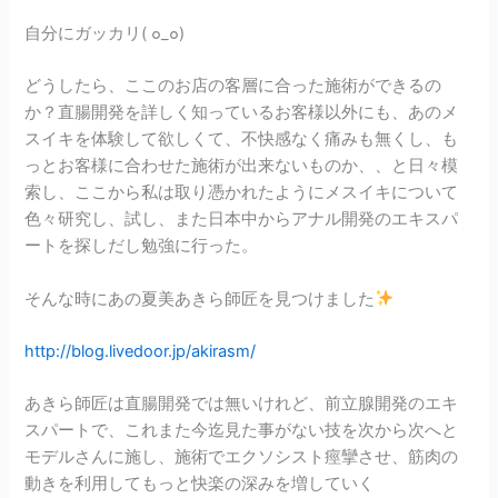
自分にガッカリ( ๐_๐)
どうしたら、ここのお店の客層に合った施術ができるの
か？直腸開発を詳しく知っているお客様以外にも、あのメ
スイキを体験して欲しくて、不快感なく痛みも無くし、も
っとお客様に合わせた施術が出来ないものか、、と日々模
索し、ここから私は取り憑かれたようにメスイキについて
色々研究し、試し、また日本中からアナル開発のエキスパ
ートを探しだし勉強に行った。
そんな時にあの夏美あきら師匠を見つけました
http://blog.livedoor.jp/akirasm/
あきら師匠は直腸開発では無いけれど、前立腺開発のエキ
スパートで、これまた今迄見た事がない技を次から次へと
モデルさんに施し、施術でエクソシスト痙攣させ、筋肉の
動きを利用してもっと快楽の深みを増していく