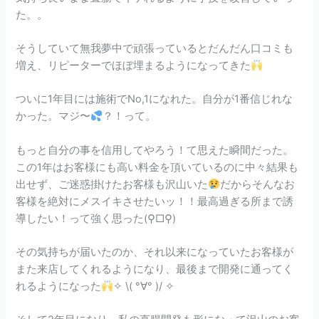
た。。
そうしていて無我夢中で頑張っているとだんだん口コミも
増え、リピーターでほぼ埋まるようになってきた
ついに1年目には施術でNo,1になれた。自分が1番信じれな
かった。マジ〜
？！って。
もっと自分の事を信用してやろう！て思えた瞬間だった。
この1年はお客様にも高い料金を頂いているのに中々結果も
出せず、ご迷惑掛けたお客様も沢山いた
だからそんなお
客様を絶対にメスイキさせたいッ！！最高過ぎる所まで誘
導したい！って強く思った(⚲□⚲)
その気持ちが届いたのか、それ以来になっていたお客様が
また来店してくれるようになり、最後まで開発に通ってく
れるようになった
✧ \( °∀° )/ ✧