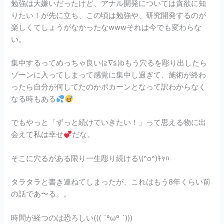
勉強は大嫌いだったけど、アナル開発については貪欲に知
りたい！が先に立ち、この頃は勉強や、研究開発するのが
楽しくてしょうがなかったなwwwそれは今でも変わらな
い。
集中するってめっちゃ良い(≧∇≦)bもう穴るを彫り出したら
ゾーンに入ってしまって感覚に集中し過ぎて、施術が終わ
ったら自分が何してたのかポカーンとなって訳わからなく
なる時もある
でもやっと「ずっと続けていきたい！」って思える物に出
会えて私は幸せ
だな。
そこに穴るがある限り一生彫り続ける\(^o^)ｷｬﾊ
タラタラと書き連ねてしまったが、これはもう8年くらい前
の話であ〜る。。
時間が経つのは恐ろしい((( ´ºωº `)))