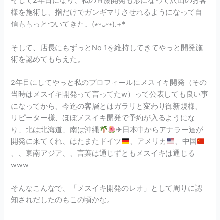
そして2年目になり、私の直腸開発も形になって沢山のお客
様を施術し、指だけでガンギマリさせれるようになって自
信ももっとついてきた。(⋆ᵕᴗᵕ⋆).+*
そして、店長にもずっとNo 1を維持してきてやっと開発施
術を認めてもらえた。
2年目にしてやっと私のプロフィールにメスイキ開発（その
当時はメスイキ開発って言ってたw）って公表しても良い事
になってから、今迄の客層とはガラリと変わり御新規様、
リピーター様、ほぼメスイキ開発で予約が入るようにな
り、北は北海道、南は沖縄
✈日本中からアナラー達が
開発に来てくれ、はたまたドイツ
、アメリカ
、中国
、、東南アジア、、言葉は通じずともメスイキは通じる
www
そんなこんなで、「メスイキ開発のレオ」として周りに認
知されだしたのもこの頃かな。