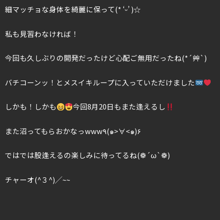
細マッチョな身体を綺麗に保って(* ‘ᵕ’ )☆
私も見習わなければ！
今回も久しぶりの開発だったけど心配ご無用だったね(*´艸`)
バチコーンッ！とメスイキループに入っていただけました
しかも！しかも
今回8月20日もまた逢えるし
また沼ってもらおかなっwww٩(๑>∀<๑)۶
ではでは股逢えるの楽しみに待ってるね(❁´ω`❁)
チャーオ(^３^)╱~~